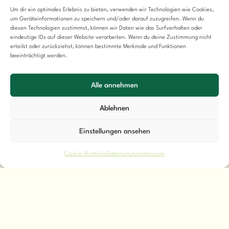
Um dir ein optimales Erlebnis zu bieten, verwenden wir Technologien wie Cookies,
um Geräteinformationen zu speichern und/oder darauf zuzugreifen. Wenn du
diesen Technologien zustimmst, können wir Daten wie das Surfverhalten oder
eindeutige IDs auf dieser Website verarbeiten. Wenn du deine Zustimmung nicht
erteilst oder zurückziehst, können bestimmte Merkmale und Funktionen
beeinträchtigt werden.
Alle annehmen
Ablehnen
Einstellungen ansehen
Online Kurs
Cookie-Richtlinie
Datenschutz
Impressum
Darmgesundheit
Kurs buchen