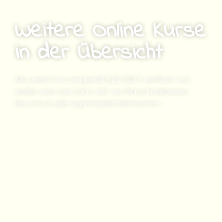
Weitere Online Kurse
in der Übersicht
Alle unsere Kurse sind gemäß §20 SGB V zertifiziert und
werden somit zwei mal im Jahr von Deiner Krankenkasse
bezuschusst oder sogar komplett übernommen.